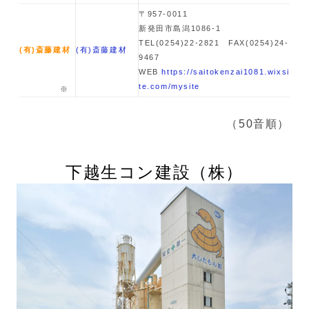
〒957-0011
新発田市島潟1086-1
TEL(0254)22-2821 FAX(0254)24-
(有)
斎藤建材
(有)
斎藤建材
9467
WEB
https://saitokenzai1081.wixsi
te.com/mysite
（50音順）
下越生コン建設
（株）