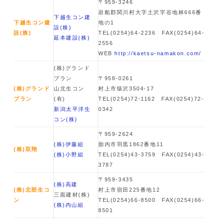
〒959-3246
岩船郡関川村大字土沢字谷地林666番
下越生コン建
下越生コン建
地の1
設
(株)
設
(株)
TEL(0254)64-2236 FAX(0254)64-
延本建設
(株)
2556
WEB
http://kaetsu-namakon.com/
(株)
グランド
プラン
〒958-0261
(株)
グランド
山北生コン
村上市猿沢3504-17
プラン
(有)
TEL(0254)72-1162 FAX(0254)72-
新潟太平洋生
0342
コン
(株)
〒959-2624
(株)
伊藤組
胎内市羽黒1862番地11
(株)
双翔
(株)
小野組
TEL(0254)43-3759 FAX(0254)43-
3787
〒959-3435
(株)
高建
(株)
北部生コ
村上市宿田225番地12
三面建材
(株)
ン
TEL(0254)66-8500 FAX(0254)66-
(株)
内山組
8501