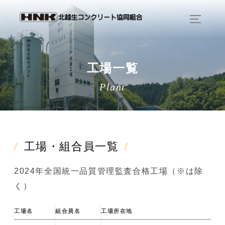
コ
ン
サイド
テ
ン
ツ
工場一覧
へ
Plant
ス
キ
ッ
プ
工場・組合員一覧
2024年全国統一品質管理監査合格工場（※は除
く）
工場名
組合員名
工場所在地