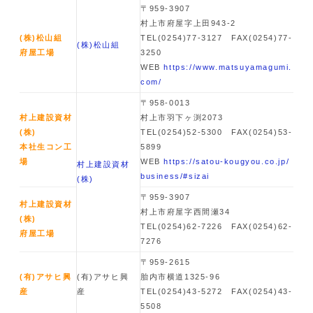
〒959-3907
村上市府屋字上田943-2
(株)
松山組
TEL(0254)77-3127 FAX(0254)77-
(株)
松山組
府屋工場
3250
WEB
https://www.matsuyamagumi.
com/
〒958-0013
村上建設資材
村上市羽下ヶ渕2073
(株)
TEL(0254)52-5300 FAX(0254)53-
本社生コン工
5899
場
WEB
https://satou-kougyou.co.jp/
村上建設資材
business/#sizai
(株)
〒959-3907
村上建設資材
村上市府屋字西間瀬34
(株)
TEL(0254)62-7226 FAX(0254)62-
府屋工場
7276
〒959-2615
(有)
アサヒ興
(有)
アサヒ興
胎内市横道1325-96
産
産
TEL(0254)43-5272 FAX(0254)43-
5508